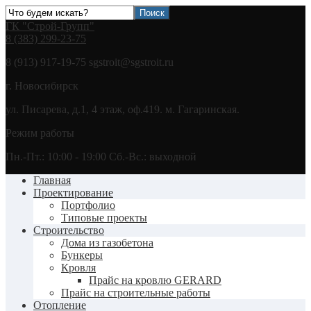
ГК "Строй-Групп"
8 (383) 299-23-75
8 (913) 917-19-75 sgstroit@sgstroit.ru
г. Новосибирск
ул. Писарева, д.1, 4 этаж, оф.419. м. Гагаринская.
Режим работы
Пн.-Пт.: 10:00 - 19:00 Сб.-Вс.: выходной
Главная
Проектирование
Портфолио
Типовые проекты
Строительство
Дома из газобетона
Бункеры
Кровля
Прайс на кровлю GERARD
Прайс на строительные работы
Отопление