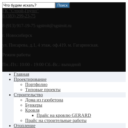
ГК "Строй-Групп"
8 (383) 299-23-75
8 (913) 917-19-75 sgstroit@sgstroit.ru
г. Новосибирск
ул. Писарева, д.1, 4 этаж, оф.419. м. Гагаринская.
Режим работы
Пн.-Пт.: 10:00 - 19:00 Сб.-Вс.: выходной
Главная
Проектирование
Портфолио
Типовые проекты
Строительство
Дома из газобетона
Бункеры
Кровля
Прайс на кровлю GERARD
Прайс на строительные работы
Отопление